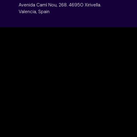
Avenida Camí Nou, 268. 46950 Xirivella.
Valencia, Spain
Contacta
LEGALIDAD
Política de Privacidad
Aviso Legal
Política de Cookies
Canal Ético
Política de Calidad