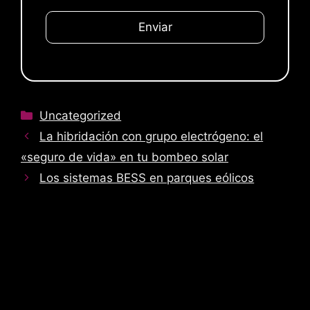
P
o
r
f
a
v
o
Categorías
Uncategorized
r
La hibridación con grupo electrógeno: el
,
«seguro de vida» en tu bombeo solar
d
Los sistemas BESS en parques eólicos
e
j
a
e
s
t
e
c