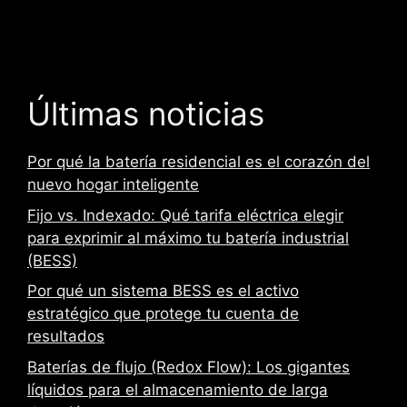
a
m
p
o
v
Últimas noticias
a
c
Por qué la batería residencial es el corazón del
í
nuevo hogar inteligente
o
.
Fijo vs. Indexado: Qué tarifa eléctrica elegir
para exprimir al máximo tu batería industrial
(BESS)
Por qué un sistema BESS es el activo
estratégico que protege tu cuenta de
resultados
Baterías de flujo (Redox Flow): Los gigantes
líquidos para el almacenamiento de larga