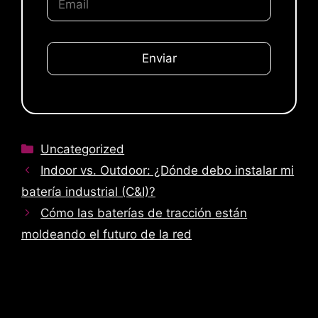
P
o
r
f
a
v
o
Categorías
Uncategorized
r
Indoor vs. Outdoor: ¿Dónde debo instalar mi
,
batería industrial (C&I)?
d
Cómo las baterías de tracción están
e
j
moldeando el futuro de la red
a
e
s
t