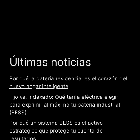
e
c
a
m
p
o
v
a
Últimas noticias
c
í
Por qué la batería residencial es el corazón del
o
nuevo hogar inteligente
.
Fijo vs. Indexado: Qué tarifa eléctrica elegir
para exprimir al máximo tu batería industrial
(BESS)
Por qué un sistema BESS es el activo
estratégico que protege tu cuenta de
resultados