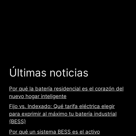
t
e
c
a
m
p
o
v
a
Últimas noticias
c
í
Por qué la batería residencial es el corazón del
o
nuevo hogar inteligente
.
Fijo vs. Indexado: Qué tarifa eléctrica elegir
para exprimir al máximo tu batería industrial
(BESS)
Por qué un sistema BESS es el activo