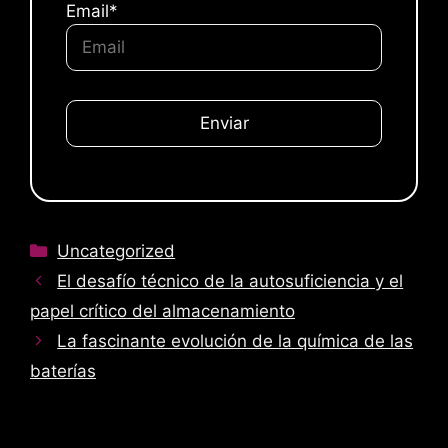
Email*
P
o
r
f
a
v
o
Categorías
Uncategorized
r
El desafío técnico de la autosuficiencia y el
,
papel crítico del almacenamiento
d
La fascinante evolución de la química de las
e
j
baterías
a
e
s