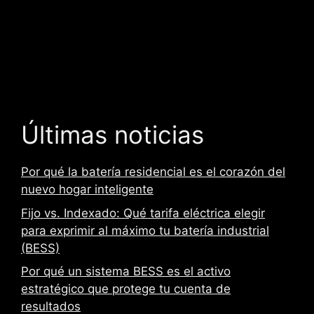
a
m
p
o
v
a
c
Últimas noticias
í
o
.
Por qué la batería residencial es el corazón del
nuevo hogar inteligente
Fijo vs. Indexado: Qué tarifa eléctrica elegir
para exprimir al máximo tu batería industrial
(BESS)
Por qué un sistema BESS es el activo
estratégico que protege tu cuenta de
resultados