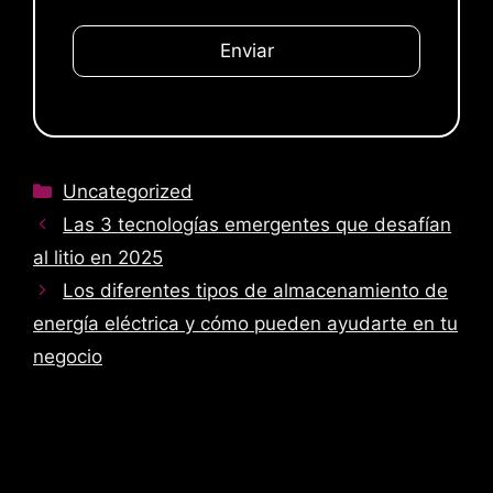
P
o
r
f
a
v
o
Categorías
Uncategorized
r
Las 3 tecnologías emergentes que desafían
,
al litio en 2025
d
Los diferentes tipos de almacenamiento de
e
j
energía eléctrica y cómo pueden ayudarte en tu
a
negocio
e
s
t
e
c