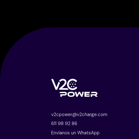
v2cpower@v2charge.com
611 98 92 86
Envíanos un WhatsApp